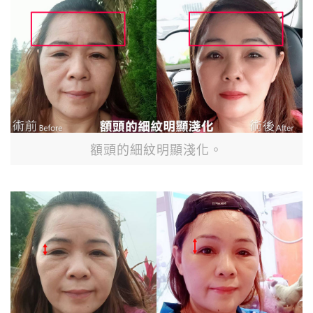
額頭的細紋明顯淺化。