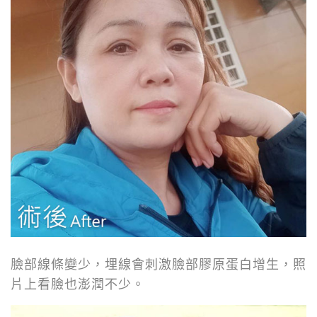
臉部線條變少，埋線會刺激臉部膠原蛋白增生，照
片上看臉也澎潤不少。