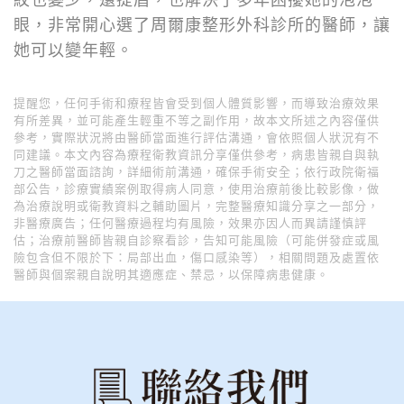
眼，非常開心選了周爾康整形外科診所的醫師，讓
她可以變年輕。
提醒您，任何手術和療程皆會受到個人體質影響，而導致治療效果
有所差異，並可能產生輕重不等之副作用，故本文所述之內容僅供
參考，實際狀況將由醫師當面進行評估溝通，會依照個人狀況有不
同建議。本文內容為療程衛教資訊分享僅供參考，病患皆親自與執
刀之醫師當面諮詢，詳細術前溝通，確保手術安全；依行政院衛福
部公告，診療實績案例取得病人同意，使用治療前後比較影像，做
為治療說明或衛教資料之輔助圖片，完整醫療知識分享之一部分，
非醫療廣告；任何醫療過程均有風險，效果亦因人而異請謹慎評
估；治療前醫師皆親自診察看診，告知可能風險（可能併發症或風
險包含但不限於下：局部出血，傷口感染等），相關問題及處置依
醫師與個案親自說明其適應症、禁忌，以保障病患健康。