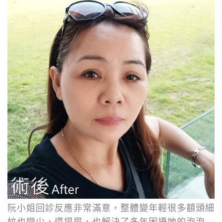
阮小姐回診反應非常滿意，整體變年輕很多額頭細
紋也變少，還提眉，也解決了多年困擾她的泡泡