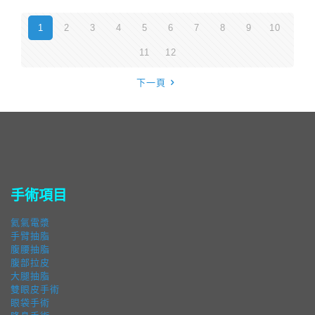
1
2
3
4
5
6
7
8
9
10
11
12
下一頁
手術項目
氦氣電漿
手臂抽脂
腹腰抽脂
腹部拉皮
大腿抽脂
雙眼皮手術
眼袋手術