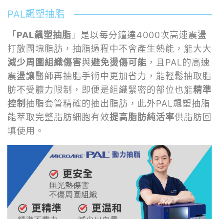
PAL飆塑抽脂
「
PAL飆塑抽脂
」是以每分鐘達4000次高速震盪
打散團塊脂肪，抽脂過程中不會產生熱能，能大大
減少周圍組織傷害
與
避免燙傷可能
，且PAL的高速
震盪讓醫師再抽脂手術中更加省力，能輕鬆抽取脂
肪不受體力限制，即便是組織緊密的部位也能
精準
控制
抽脂套管精確的抽出脂肪，此外PAL飆塑抽脂
能萃取完整脂肪細胞有效
提高脂肪純活率
供脂肪回
填使用。