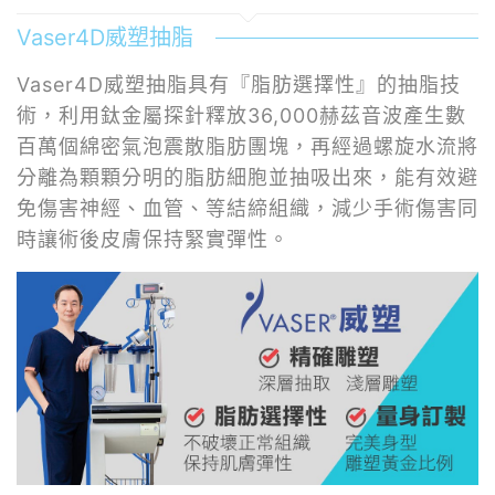
Vaser4D威塑抽脂
Vaser4D威塑抽脂具有『脂肪選擇性』的抽脂技
術，利用鈦金屬探針釋放36,000赫茲音波產生數
百萬個綿密氣泡震散脂肪團塊，再經過螺旋水流將
分離為顆顆分明的­脂肪細胞並抽吸出來，能有效避
免傷害神經、血管、等結締組織，減少手術傷害同
時讓術後皮膚保持緊實彈性。