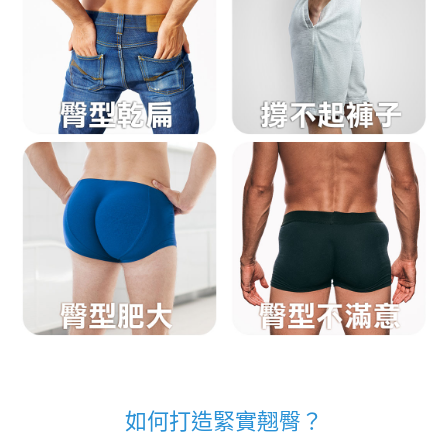
如何打造緊實翹臀？