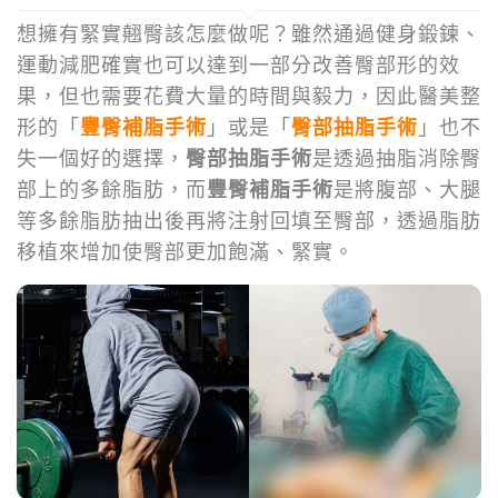
想擁有緊實翹臀該怎麼做呢？雖然通過健身鍛鍊、
運動減肥確實也可以達到一部分改善臀部形的效
果，但也需要花費大量的時間與毅力，因此醫美整
形的「
豐臀補脂手術
」或是「
臀部抽脂手術
」也不
失一個好的選擇，
臀部抽脂手術
是透過抽脂消除臀
部上的多餘脂肪，而
豐臀補脂手術
是將腹部、大腿
等多餘脂肪抽出後再將注射回填至臀部，透過脂肪
移植來增加使臀部更加飽滿、緊實。