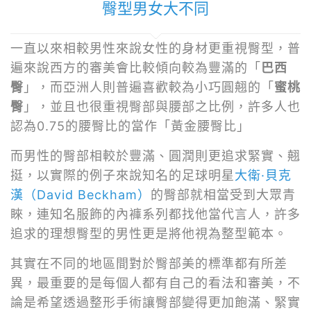
臀型男女大不同
一直以來相較男性來說女性的身材更重視臀型，普
遍來說西方的審美會比較傾向較為豐滿的「
巴西
臀
」，而亞洲人則普遍喜歡較為小巧圓翹的「
蜜桃
臀
」，並且也很重視臀部與腰部之比例，許多人也
認為0.75的腰臀比的當作「黃金腰臀比」
而男性的臀部相較於豐滿、圓潤則更追求緊實、翹
挺，以實際的例子來說知名的足球明星
大衛·貝克
漢（David Beckham）
的臀部就相當受到大眾青
睞，連知名服飾的內褲系列都找他當代言人，許多
追求的理想臀型的男性更是將他視為整型範本。
其實在不同的地區間對於臀部美的標準都有所差
異，最重要的是每個人都有自己的看法和審美，不
論是希望透過整形手術讓臀部變得更加飽滿、緊實