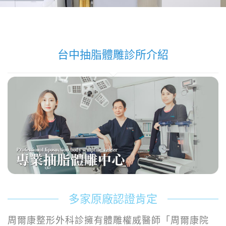
台中抽脂體雕診所介紹
多家原廠認證肯定
周爾康整形外科診擁有體雕權威醫師「周爾康院