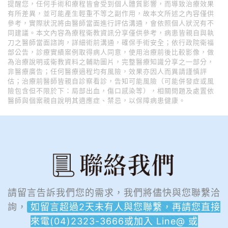
提醒您，任何手術和療程皆會受到個人體質影響，而導致治療效果
有所差異，並可能產生輕重不等之副作用，故本文所述之內容僅供
參考，實際狀況將由醫師當面進行評估溝通，會依照個人狀況有不
同建議。本文內容為療程衛教資訊分享僅供參考，病患皆親自與執
刀之醫師當面諮詢，詳細術前溝通，確保手術安全；依行政院衛福
部公告，診療實績案例取得病人同意，使用治療前後比較影像，做
為治療說明或衛教資料之輔助圖片，完整醫療知識分享之一部分，
非醫療廣告；任何醫療過程均有風險，效果亦因人而異請謹慎評
估；治療前醫師皆親自診察看診，告知可能風險（可能併發症或風
險包含但不限於下：局部出血，傷口感染等），相關問題及處置依
醫師與個案親自說明其適應症、禁忌，以保障病患健康。
請留言告訴我們您的需求，我們將儘快與您聯繫洽
詢，
如留言超過2天未有人與您聯繫，再請您直接
來電(04)2323-3666或加入 Line@ 或