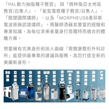
「PAL動力抽脂種子教官」 與「微粹脂亞太地區
教官/召集人」、「氦氣電漿種子教官/召集人」、
「酷塑國際講師」、以及「MORPHEUS8墨菲斯
電波原廠認證講師」。周醫師憑藉其豐富的經驗和
專業知識，為每位求美者量身打造獨特而適合的體
雕方案。
想要擁有完美身形和迷人曲線『周爾康整形外科診
所』能提供最專業的建議與服務，為您打造全新的
美麗新身形。