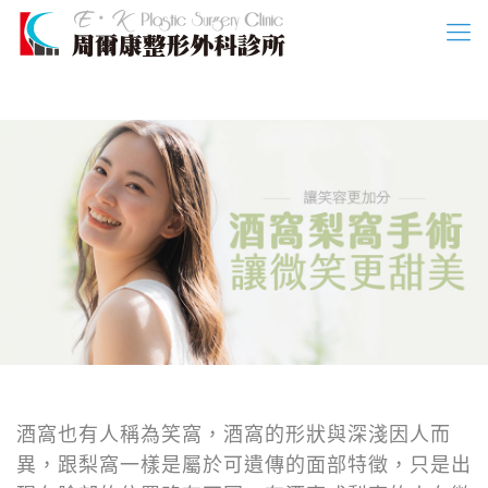
酒窩也有人稱為笑窩，酒窩的形狀與深淺因人而
異，跟梨窩一樣是屬於可遺傳的面部特徵，只是出