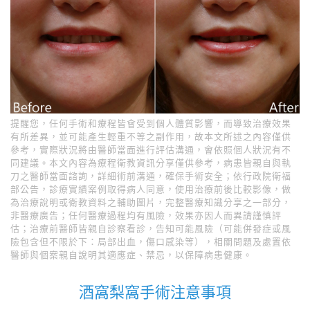
提醒您，任何手術和療程皆會受到個人體質影響，而導致治療效果
有所差異，並可能產生輕重不等之副作用，故本文所述之內容僅供
參考，實際狀況將由醫師當面進行評估溝通，會依照個人狀況有不
同建議。本文內容為療程衛教資訊分享僅供參考，病患皆親自與執
刀之醫師當面諮詢，詳細術前溝通，確保手術安全；依行政院衛福
部公告，診療實績案例取得病人同意，使用治療前後比較影像，做
為治療說明或衛教資料之輔助圖片，完整醫療知識分享之一部分，
非醫療廣告；任何醫療過程均有風險，效果亦因人而異請謹慎評
估；治療前醫師皆親自診察看診，告知可能風險（可能併發症或風
險包含但不限於下：局部出血，傷口感染等），相關問題及處置依
醫師與個案親自說明其適應症、禁忌，以保障病患健康。
酒窩梨窩手術注意事項