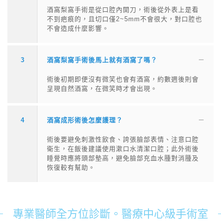
酒窩梨窩手術是從口腔內開刀，術後從外表上是看
不到疤痕的，且切口僅2~5mm不會很大，對口腔也
不會造成什麼影響。
3
酒窩梨窩手術後馬上就有酒窩了嗎？
術後初期即便沒有微笑也會有酒窩，約數週後則會
呈現自然酒窩，在微笑時才會出現。
4
酒窩成形術後怎麼護理？
術後要避免刺激性飲食、誇張臉部表情、注意口腔
衛生，在飯後建議使用漱口水清潔口腔；此外術後
睡覺時應將頭部墊高，避免臉部充血水腫對消腫及
恢復較有幫助。
專業醫師全方位診斷。醫療中心級手術室