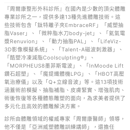
『周爾康整形外科診所』在國內是少數的頂尖體雕
專業診所之一，提供多達13種先進體雕技術。這
些技術包含「鈦特離子夾EmbraceRF」「威塑抽
脂Vaser」、「微粹脂水刀body-jet」、「氦氣電
漿Renuvion」、「動力抽脂PAL」、「LifeViz-
3D影像模擬系統」、「Talent-A磁波刺激器」、
「酷塑冷凍減脂Coolsculpting®」、
「MORPHEUS8墨菲斯電波」、「InMoode Lift
鑽石超塑」、「魔提纖體機LPG」、「HBOT高壓
氧治療儀」以及「Q+立線音波」等。這13項技術
涵蓋術前模擬、抽脂補脂、皮膚緊實、增強肌肉、
術後恢復等各種體態雕塑的面向，為求美者提供了
多元化且高效的體雕解決方案。
診所由體雕領域的權威專家「周爾康醫師」領導，
他不僅是「亞洲威塑體雕訓練講師」，還擔任