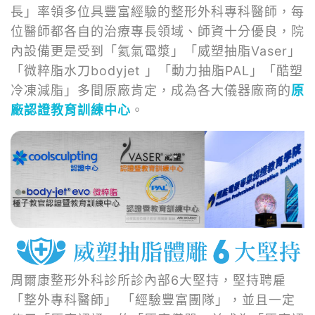
長」率領多位具豐富經驗的整形外科專科醫師，每
位醫師都各自的治療專長領域、師資十分優良，院
內設備更是受到「氦氣電漿」「威塑抽脂Vaser」
「微粹脂水刀bodyjet 」「動力抽脂PAL」「酷塑
冷凍減脂」多間原廠肯定，成為各大儀器廠商的
原
廠認證教育訓練中心
。
周爾康整形外科診所診內部6大堅持，堅持聘雇
「整外專科醫師」 「經驗豐富團隊」，並且一定