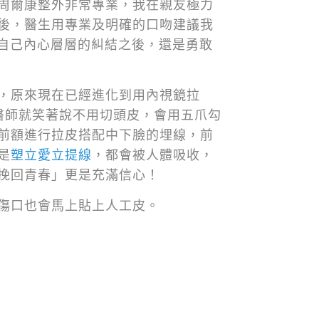
周爾康整外非常專業，我在親友極力
後，醫生用專業及明確的口吻建議我
服自己內心層層的糾結之後，還是勇敢
，原來現在已經進化到用內視鏡拉
醫師就笑著說不用切頭皮，會用五爪勾
前額進行拉皮搭配中下臉的埋線，前
是
塑立愛立提線
，都會被人體吸收，
挽回青春」更是充滿信心！
傷口也會馬上貼上人工皮。