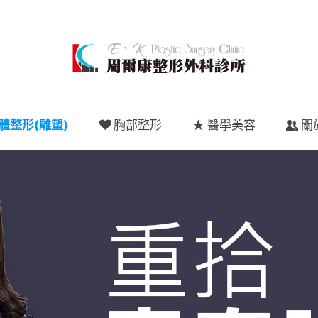
體整形(雕塑)
胸部整形
醫學美容
關