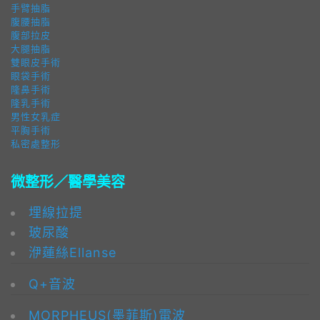
手臂抽脂
腹腰抽脂
腹部拉皮
大腿抽脂
雙眼皮手術
眼袋手術
隆鼻手術
隆乳手術
男性女乳症
平胸手術
私密處整形
微整形／醫學美容
埋線拉提
玻尿酸
洢蓮絲Ellanse
Q+音波
MORPHEUS(墨菲斯)電波