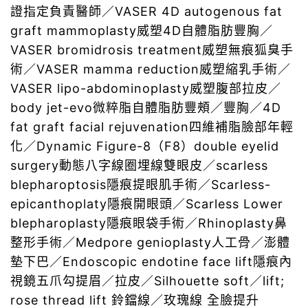
證指定負責醫師／VASER 4D autogenous fat
graft mammoplasty威塑4D自體脂肪豐胸／
VASER bromidrosis treatment威塑無痕狐臭手
術／VASER mamma reduction威塑縮乳手術／
VASER lipo-abdominoplasty威塑腹部拉皮／
body jet-evo微粹脂自體脂肪豐頰／豐胸／4D
fat graft facial rejuvenation四維補脂臉部年輕
化／Dynamic Figure-8（F8）double eyelid
surgery動態八字線圈埋線雙眼皮／scarless
blepharoptosis隱痕提眼肌手術／Scarless-
epicanthoplaty隱痕開眼頭／Scarless Lower
blepharoplasty隱痕眼袋手術／Rhinoplasty鼻
整形手術／Medpore genioplasty人工骨／澎體
墊下巴／Endoscopic endotine face lift隱痕內
視鏡五爪勾提眉／拉皮／Silhouette soft／lift;
rose thread lift 鈴鐺線／玫瑰線 全臉提升