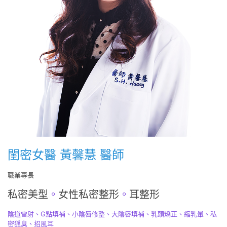
閨密女醫 黃馨慧 醫師
職業專長
私密美型
。
女性私密整形
。
耳整形
陰道雷射、G點填補、小陰唇修整、大陰唇填補、乳頭矯正、縮乳暈、私
密狐臭、招風耳