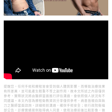
提醒您，任何手術和療程皆會受到個人體質影響，而導致治療效果
有所差異，並可能產生輕重不等之副作用，故本文所述之內容僅供
參考，實際狀況將由醫師當面進行評估溝通，會依照個人狀況有不
同建議。本文內容為療程衛教資訊分享僅供參考，病患皆親自與執
刀之醫師當面諮詢，詳細術前溝通，確保手術安全；依行政院衛福
部公告，診療實績案例取得病人同意，使用治療前後比較影像，做