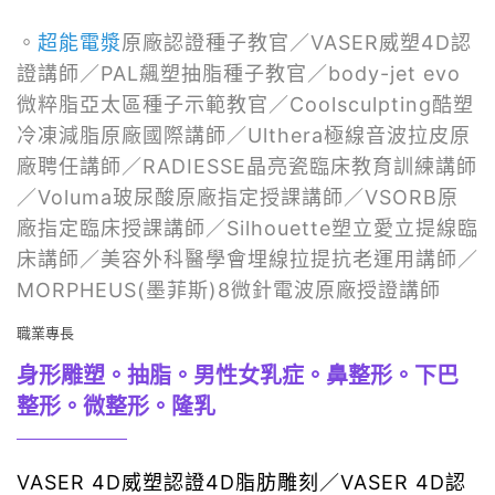
。
超能電漿
原廠認證種子教官／VASER威塑4D認
證講師／PAL飆塑抽脂種子教官／body-jet evo
微粹脂亞太區種子示範教官／Coolsculpting酷塑
冷凍減脂原廠國際講師／Ulthera極線音波拉皮原
廠聘任講師／RADIESSE晶亮瓷臨床教育訓練講師
／Voluma玻尿酸原廠指定授課講師／VSORB原
廠指定臨床授課講師／Silhouette塑立愛立提線臨
床講師／美容外科醫學會埋線拉提抗老運用講師／
MORPHEUS(墨菲斯)8微針電波原廠授證講師
職業專長
身形雕塑。抽脂。男性女乳症。鼻整形。下巴
整形。微整形。隆乳
VASER 4D威塑認證4D脂肪雕刻／VASER 4D認