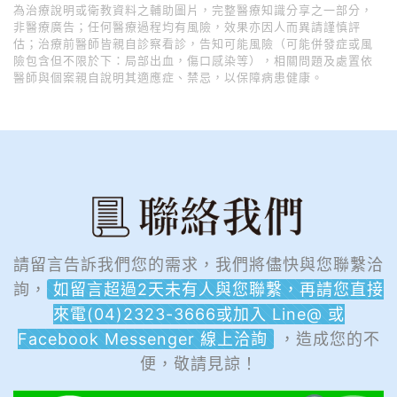
為治療說明或衛教資料之輔助圖片，完整醫療知識分享之一部分，
非醫療廣告；任何醫療過程均有風險，效果亦因人而異請謹慎評
估；治療前醫師皆親自診察看診，告知可能風險（可能併發症或風
險包含但不限於下：局部出血，傷口感染等），相關問題及處置依
醫師與個案親自說明其適應症、禁忌，以保障病患健康。
請留言告訴我們您的需求，我們將儘快與您聯繫洽
詢，
如留言超過2天未有人與您聯繫，再請您直接
來電(04)2323-3666或加入 Line@ 或
Facebook Messenger 線上洽詢
，造成您的不
便，敬請見諒！