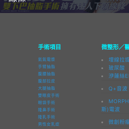
手術項目
微整形／
埋線拉
氦氣電漿
手臂抽脂
玻尿酸
腹腰抽脂
洢蓮絲El
腹部拉皮
Q+音波
大腿抽脂
雙眼皮手術
MORPH
眼袋手術
斯)電波
隆鼻手術
隆乳手術
微創粉
男性女乳症