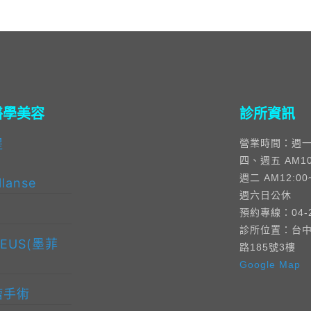
醫學美容
診所資訊
提
營業時間：週
四、週五 AM10:
週二 AM12:00
lanse
週六日公休
預約專線：04-2
診所位置：台
EUS(墨菲
路185號3樓
Google Map
瘤手術