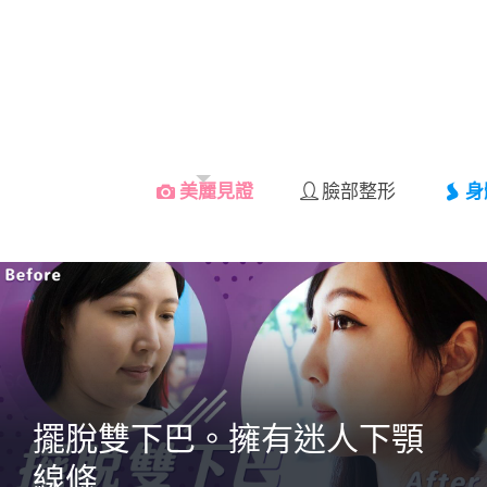
美麗見證
臉部整形
身
擺脫雙下巴。擁有迷人下顎
線條