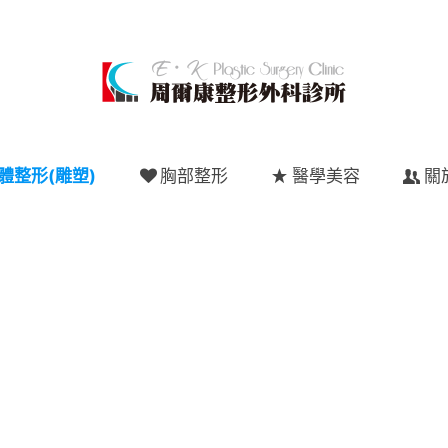
體整形(雕塑)
胸部整形
醫學美容
關