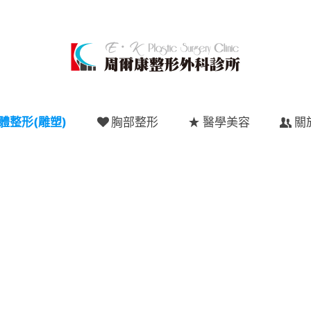
體整形(雕塑)
胸部整形
醫學美容
關