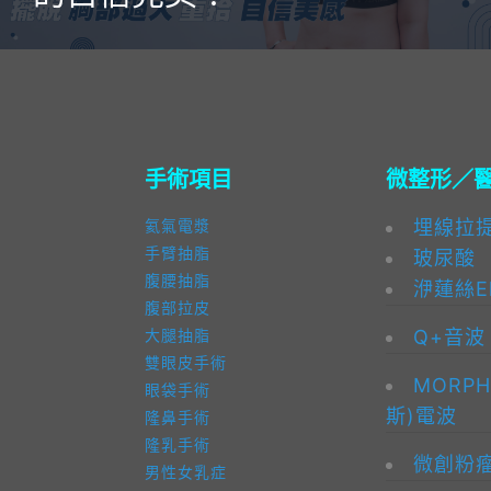
手術項目
微整形／
埋線拉
氦氣電漿
手臂抽脂
玻尿酸
腹腰抽脂
洢蓮絲El
腹部拉皮
Q+音波
大腿抽脂
雙眼皮手術
MORPH
眼袋手術
斯)電波
隆鼻手術
隆乳手術
微創粉
男性女乳症