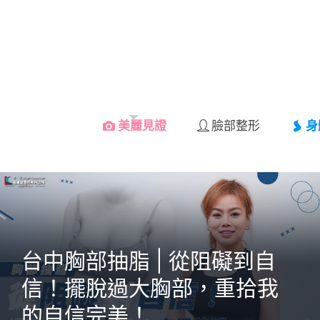
美麗見證
臉部整形
身
台中胸部抽脂 | 從阻礙到自
信！擺脫過大胸部，重拾我
的自信完美！