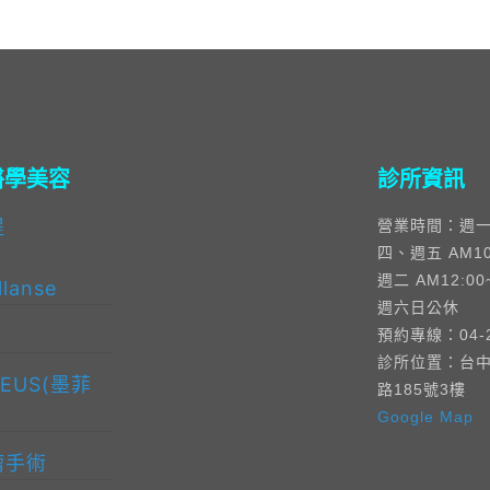
醫學美容
診所資訊
提
營業時間：週
四、週五 AM10:
週二 AM12:00
lanse
週六日公休
預約專線：04-2
診所位置：台
EUS(墨菲
路185號3樓
Google Map
瘤手術