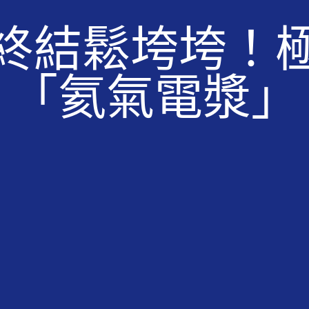
終結鬆垮垮！
「氦氣電漿」