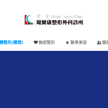
體整形(雕塑)
胸部整形
醫學美容
關