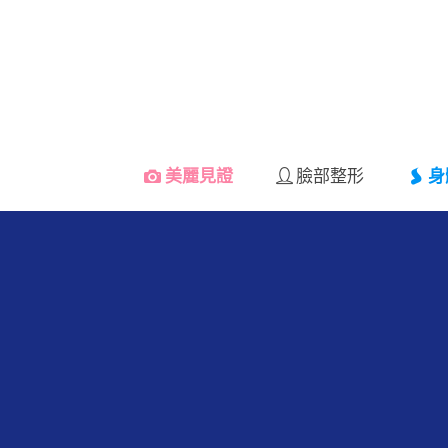
美麗見證
臉部整形
身