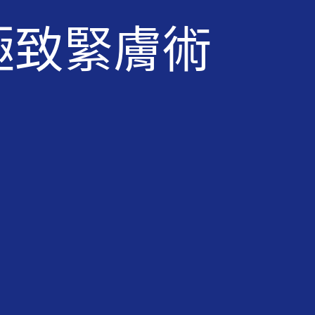
極致緊膚術