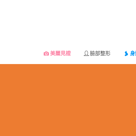
美麗見證
臉部整形
身