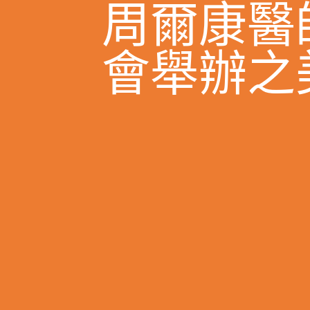
周爾康醫
會舉辦之