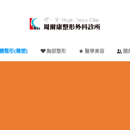
體整形(雕塑)
胸部整形
醫學美容
關