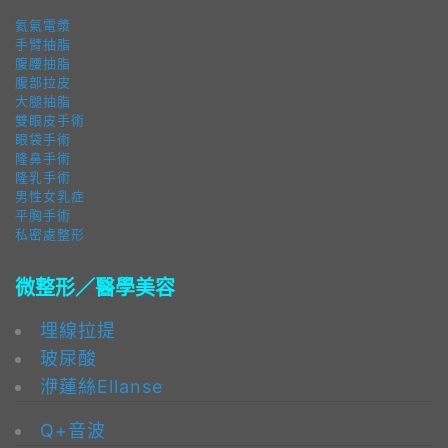
氦氣電漿
手臂抽脂
腹腰抽脂
腹部拉皮
大腿抽脂
雙眼皮手術
眼袋手術
隆鼻手術
隆乳手術
男性女乳症
平胸手術
私密處整形
微整形／醫學美容
埋線拉提
玻尿酸
洢蓮絲Ellanse
Q+音波