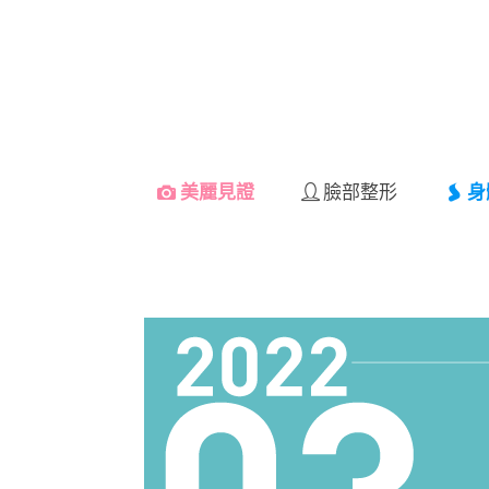
美麗見證
臉部整形
身