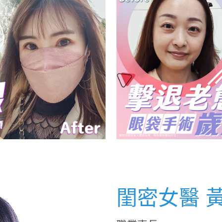
頭手術
閨密女醫 