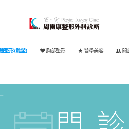
體整形(雕塑)
胸部整形
醫學美容
關