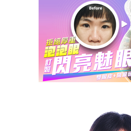
雙眼皮+開眼