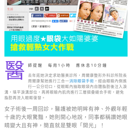
醫
師提醒 每用1小時 應休息10分鐘
去年底她決定求助醫美診所，周爾康整形外科診所院長
周爾康幫她進行三合一
消除眼袋手術
，經由眼瞼內側進
行一公分切口，從眼眶內抽取眼袋內自體脂肪後注入淚
溝，填平淚溝部位，再將眼瞼內肌肉進行三層摺疊縫合手術，避免
脂肪再流入眼眶復發。
女子術後一周回診，醫護被她明眸有神、外觀年輕
十歲的大眼驚豔，她則開心地說，同事都稱讚她眼
睛變大且有神，簡直就是雙眼「開光」！