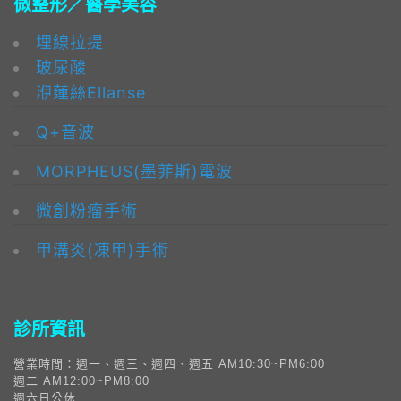
微整形／醫學美容
埋線拉提
玻尿酸
洢蓮絲Ellanse
Q+音波
MORPHEUS(墨菲斯)電波
微創粉瘤手術
甲溝炎(凍甲)手術
診所資訊
營業時間：週一、週三、週四、週五 AM10:30~PM6:00
週二 AM12:00~PM8:00
週六日公休