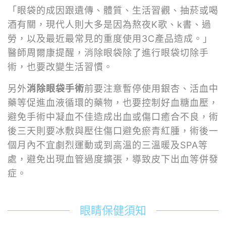
「眼袋的成因跟遺傳、體質、生活習觀、抽菸或喝
酒有關，現代人則大多是因為熬夜K歌、k書、過
勞，以及最近最常見的重度使用3C產品造成。」
醫師周爾康提醒，消除眼袋除了進行眼袋切除手
術，也要改變生活習慣。
另外
消除眼袋手術
前要注意暫停使用銀杏、活血中
藥等促進血液循環的藥物，也要控制好血糖血壓，
避免手術中凝血不佳造成出血或傷口癒合不良，術
後三天則要冰敷與壓住傷口避免瘀青紅腫，術後一
個月內不宜劇烈運動或到高溫的三溫暖及SPA等
處，避免出現血管過度擴張，導致皮下出血等併發
症。
眼睛保健須知