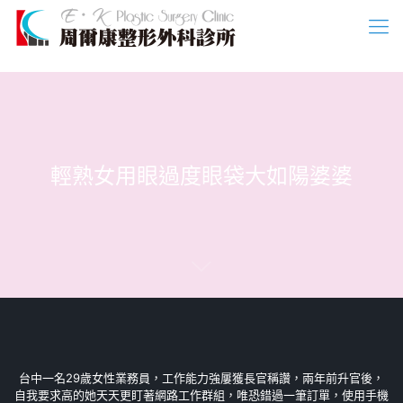
輕熟女用眼過度眼袋大如陽婆婆
台中一名29歲女性業務員，工作能力強屢獲長官稱讚，兩年前升官後，
自我要求高的她天天更盯著網路工作群組，唯恐錯過一筆訂單，使用手機