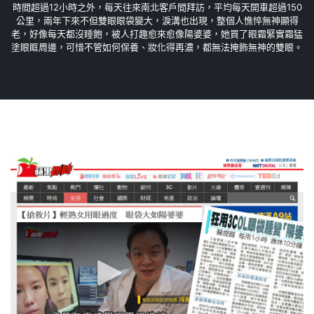
時間超過12小時之外，每天往來南北客戶間拜訪，平均每天開車超過150
公里，兩年下來不但雙眼眼袋變大，淚溝也出現，整個人憔悴無神顯得
老，好像每天都沒睡飽，被人打趣愈來愈像陽婆婆，她買了眼霜緊實霜猛
塗眼眶周邊，可惜不管如何保養、妝化得再濃，都無法掩飾無神的雙眼。