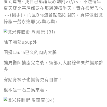
看到這裡~我自己都超級心動阿>////<，不然每年
夏天穿比基尼都要在那邊硬擠半天，實在很累ㄋㄟ
~~(攤手)，而且Bra還會黏黏悶悶的，真得做個微
粹脂一勞永逸耶(心動心動)
除了胸部
upup
外
困擾Laura已久的肉肉大腿
讓周醫師抽脂完之後，臀部到大腿線條果然變順許
多
穿貼身褲子也變得更有自信！
根本是一石二鳥來著~