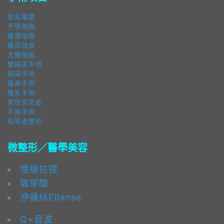
氦氣電漿
手臂抽脂
腹腰抽脂
腹部拉皮
大腿抽脂
雙眼皮手術
眼袋手術
隆鼻手術
隆乳手術
男性女乳症
平胸手術
私密處整形
微整形／醫學美容
埋線拉提
玻尿酸
洢蓮絲Ellanse
Q+音波