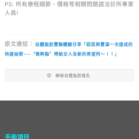
PS: 所有療程細節、價格等相關問題請洽診所專業
人員!
原文連結：
自體脂肪豐胸體驗分享「窈窕與豐滿一次達成的
快速祕密---〝微粹脂〞帶給女人全新的希望阿～！！」
瞭解自體脂肪隆乳
手術項目