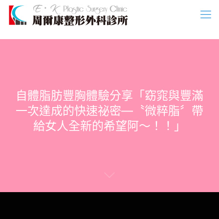
自體脂肪豐胸體驗分享「窈窕與豐滿
一次達成的快速祕密—〝微粹脂〞帶
給女人全新的希望阿～！！」