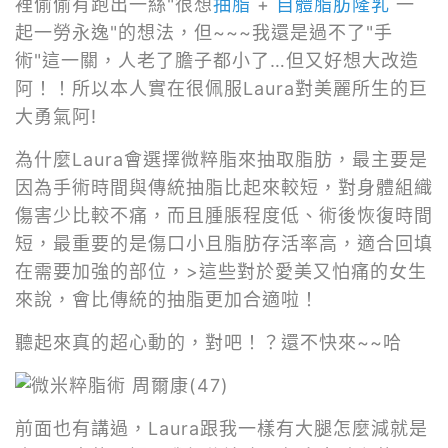
裡偷偷有跑出一絲"很想
抽脂
+
自體脂肪隆乳
一
起一勞永逸"的想法，但~~~我還是過不了"手
術"這一關，人老了膽子都小了…但又好想大改造
阿！！所以本人實在很佩服Laura對美麗所生的巨
大勇氣阿!
為什麼Laura會選擇微粹脂來抽取脂肪，最主要是
因為手術時間與傳統抽脂比起來較短，對身體組織
傷害少比較不痛，而且腫脹程度低、術後恢復時間
短，最重要的是傷口小且脂肪存活率高，適合回填
在需要加強的部位，>這些對於愛美又怕痛的女生
來說，會比傳統的抽脂更加合適啦！
聽起來真的超心動的，對吧！？還不快來~~哈
前面也有講過，Laura跟我一樣有大腿怎麼減就是