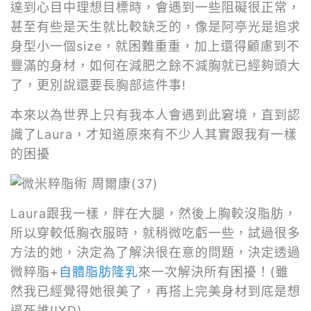
達到心目中理想目標時，會遇到一些阻礙很正常，
甚至有些是天生就比較缺乏的，像是阿亭光是追求
身型小一個size，就困難重重，加上還得顧慮到不
豐滿的身材，如何在減肥之餘不減胸就已經夠頭大
了，更別說還要長胸部這件事!
本來以為世界上只有我本人會遇到此窘境，直到認
識了Laura，才知道原來有不少人其實跟我有一樣
的困擾
Laura跟我一樣，胖在大腿，然後上胸較沒脂肪，
所以穿較低胸衣服時，就稍微吃虧一些，試過很多
方法的她，決定為了解決很在意的問題，決定透過
微粹脂+
自體脂肪隆乳
來一次解決所有困擾！(雖
然我已經覺得她很美了，再搭上完美身材到底是想
逼死誰!!XD)