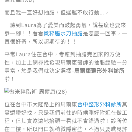
而且我一直好想抽脂，但遲遲不敢行動…，
一聽到Laura為了愛美而鼓起勇氣，說甚麼也要來
參一腳！！看看
微粹脂水刀抽脂
是怎麼一回事，一
直很好奇，所以超期待的！！
平常Laura住在台中，考慮到抽脂完回家的方便
性，加上上網尋找發現周爾康醫師的抽脂經驗十分
豐富，於是我們就決定選擇-
周爾康整形外科診所
啦！
位在台中市大隆路上的周爾康
台中整形外科診所
其
實還蠻好找，只是我們前往的時候剛好附近在做工
程，但其實遠遠地抬頭一看就不會錯過啦！診所位
在三樓，所以門口就稍微隱密些，不過只要瞧見許