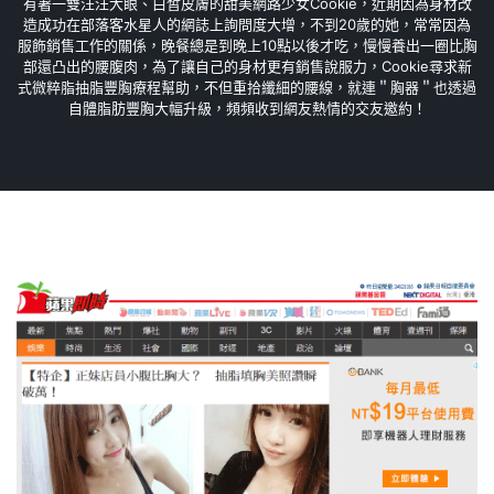
有著一雙汪汪大眼、白皙皮膚的甜美網路少女Cookie，近期因為身材改
造成功在部落客水星人的網誌上詢問度大增，不到20歲的她，常常因為
服飾銷售工作的關係，晚餐總是到晚上10點以後才吃，慢慢養出一圈比胸
部還凸出的腰腹肉，為了讓自己的身材更有銷售說服力，Cookie尋求新
式微粹脂抽脂豐胸療程幫助，不但重拾纖細的腰線，就連＂胸器＂也透過
自體脂肪豐胸大幅升級，頻頻收到網友熱情的交友邀約！