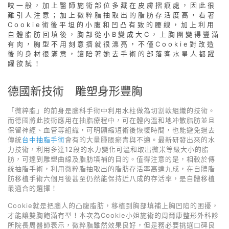
咬一般，加上醫師施術部位多藏在皮膚摺痕處，因此很
難引人注意；加上微粹脂抽取出的脂肪存活度高，看著
Cookie術後平坦的小腹和凹凸有致的腰線，加上利用
自體脂肪回填後，胸部從小B變成大C，上胸圍變得豐滿
有肉，胸型不用刻意擠就很漂亮，不僅Cookie對改造
後的身材很滿意，讓陪著她去手術的部落客水星人都躍
躍欲試！
德國新技術 雕塑身形豐胸
「微粹脂」的前身是腦科手術中利用水柱做為切割軟組織的技術。
而德國將此技術應用在抽脂療程中，可在體內溫和地冲散脂肪並且
保留神經、血管等組織，可明顯縮短術後恢復時間，也能避免過去
傳統
台中抽脂手術
會有的大量腫脹瘀青與不適。最新研發出來的水
力技術，利用多達12段的水力變化可溫和取出微米等級大小的脂
肪，可達到雕塑曲線及脂肪填補的目的。值得注意的是，相較於傳
統抽脂手術，利用微粹脂抽取出的脂肪存活率高達九成，在自體脂
肪移植手術六個月後甚至仍然能保持近八成的存活率，是自體移植
最適合的選擇！
Cookie就是把腦人的凸腹脂肪，移植到胸部填補上胸凹陷的困擾，
才能讓雙胸飽滿有型！本次為Cookie小姐施術的周爾康整形外科診
所院長周醫師表示，微粹脂雖然效果良好，但是務必要挑選口碑良