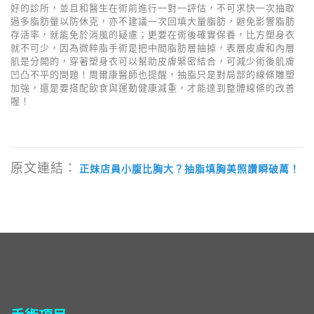
好的診所，並且和醫生在術前進行一對一評估，不可求快一次抽取
過多脂肪量以防休克，亦不建議一次回填大量脂肪，避免影響脂肪
存活率，就能免於消風的疑慮；更要在術後確實保養，比方塑身衣
就不可少，因為微粹脂手術是把中間脂肪層抽掉，表層皮膚和內層
肌是分開的，穿著塑身衣可以幫助皮膚緊密結合，可減少術後肌膚
凹凸不平的問題！周爾康醫師也提醒，抽脂只是對局部的線條雕塑
加強，還是要搭配飲食與運動健康減重，才能達到整體線條的改善
喔！
原文連結：
正妹店員小腹比胸大？抽脂填胸美照讚瞬破萬！