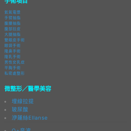
手術項目
氦氣電漿
手臂抽脂
腹腰抽脂
腹部拉皮
大腿抽脂
雙眼皮手術
眼袋手術
隆鼻手術
隆乳手術
男性女乳症
平胸手術
私密處整形
微整形／醫學美容
埋線拉提
玻尿酸
洢蓮絲Ellanse
Q+音波